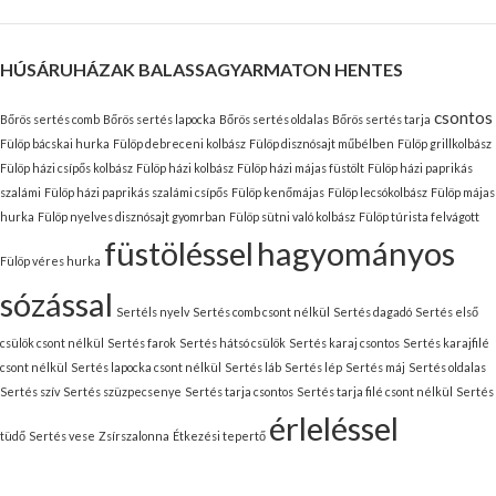
HÚSÁRUHÁZAK BALASSAGYARMATON HENTES
csontos
Bőrös sertés comb
Bőrös sertés lapocka
Bőrös sertés oldalas
Bőrös sertés tarja
Fülöp bácskai hurka
Fülöp debreceni kolbász
Fülöp disznósajt műbélben
Fülöp grillkolbász
Fülöp házi csípős kolbász
Fülöp házi kolbász
Fülöp házi májas füstölt
Fülöp házi paprikás
szalámi
Fülöp házi paprikás szalámi csípős
Fülöp kenőmájas
Fülöp lecsókolbász
Fülöp májas
hurka
Fülöp nyelves disznósajt gyomrban
Fülöp sütni való kolbász
Fülöp túrista felvágott
füstöléssel
hagyományos
Fülöp véres hurka
sózással
Sertéls nyelv
Sertés comb csont nélkül
Sertés dagadó
Sertés első
csülök csont nélkül
Sertés farok
Sertés hátsó csülök
Sertés karaj csontos
Sertés karajfilé
csont nélkül
Sertés lapocka csont nélkül
Sertés láb
Sertés lép
Sertés máj
Sertés oldalas
Sertés szív
Sertés szüzpecsenye
Sertés tarja csontos
Sertés tarja filé csont nélkül
Sertés
érleléssel
tüdő
Sertés vese
Zsírszalonna
Étkezési tepertő