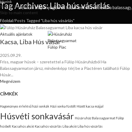
Híreink
Tag Archives: Liba hús vásárlás
Skip to navigation
falatok, prémium alapanyagok és hazai ízek közvetlenül a balassagya
Skip to main content
Főoldal
Posts Tagged "Liba hús vásárlás"
Aktuális ajánlatok
Kacsa, Liba Hús vásár
2025.09.29.
Friss, magyar húsok – szeretettel a Fülöp Húsáruházból Ha
Balassagyarmaton jársz, mindenképp térj be a Piactéren található Fülöp
Húsár...
Megnézem
CÍMKÉK
Hagományos érlelésű házi sonkák
Házi sonka füstölt
Hízott kacsa májjal
Húsvéti sonkavásár
Húsáruház Balassagyarmat Fülöp
húsbolt
Kacsahús akció
Kacsahús vásárlás
Liba akció
Liba hús vásárlás