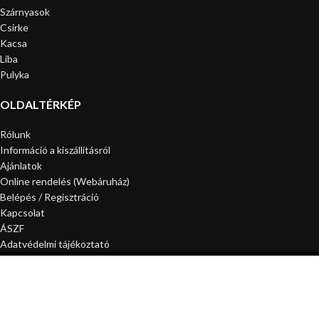
Szárnyasok
Csirke
Kacsa
Liba
Pulyka
OLDALTÉRKÉP
Rólunk
Információ a kiszállításról
Ajánlatok
Online rendelés (Webáruház)
Belépés / Regisztráció
Kapcsolat
ÁSZF
Adatvédelmi tájékoztató
Minden jog fenntartva! Áraink bruttó árak ÁFÁT-tartalmazzák. A képek illusztrációk.
Webáruház
Sidebar