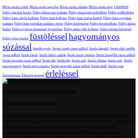
csontos
Bőrös sertés comb
Bőrös sertés lapocka
Bőrös sertés oldalas
Bőrös sertés tarja
Fülöp bácskai hurka
Fülöp debreceni kolbász
Fülöp disznósajt műbélben
Fülöp grillkolbász
Fülöp házi csípős kolbász
Fülöp házi kolbász
Fülöp házi májas füstölt
Fülöp házi paprikás
szalámi
Fülöp házi paprikás szalámi csípős
Fülöp kenőmájas
Fülöp lecsókolbász
Fülöp májas
hurka
Fülöp nyelves disznósajt gyomrban
Fülöp sütni való kolbász
Fülöp túrista felvágott
füstöléssel
hagyományos
Fülöp véres hurka
sózással
Sertéls nyelv
Sertés comb csont nélkül
Sertés dagadó
Sertés első csülök
csont nélkül
Sertés farok
Sertés hátsó csülök
Sertés karaj csontos
Sertés karajfilé csont nélkül
Sertés lapocka csont nélkül
Sertés láb
Sertés lép
Sertés máj
Sertés oldalas
Sertés szív
Sertés
szüzpecsenye
Sertés tarja csontos
Sertés tarja filé csont nélkül
Sertés tüdő
Sertés vese
érleléssel
Zsírszalonna
Étkezési tepertő
Húsáruház Balassagyarmat Fülöp Piac
Fülöp húsáruház húswebáruház
A Fülöp Húsáruház Balassagyarmat több mint 20éve várja kedves
vendégeit Balassagyarmat szívében a Piacon. Számunkra a minőségi
hús több mint szenvedély hanem hivatás. Várunk téged és
családodat ha minőségi hústermékeket és Magyaros ízvilágú
termékeket szeretnél vásárolni személyesen vagy rendelj online hús