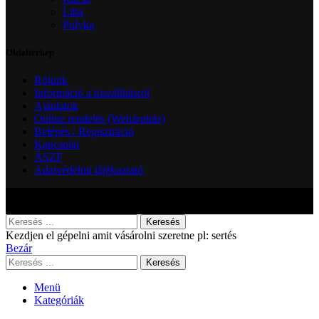
Liba
Pulyka
Oldaltérkép
Rólunk
Információ a kiszállításról
Ajánlatok
Online rendelés (Webáruház)
Belépés / Regisztráció
Kapcsolat
ÁSZF
Adatvédelmi tájékoztató
Minden jog fenntartva! Áraink bruttó árak ÁFÁT-tartalmazzák. A képek
illusztrációk.
Keresés
Kezdjen el gépelni amit vásárolni szeretne pl: sertés
Bezár
Keresés
Menü
Kategóriák