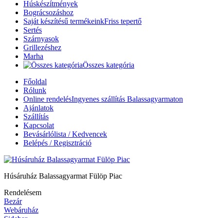
Húskészítmények
Bográcsozáshoz
Saját készítésű termékeink
Friss tepertő
Sertés
Szárnyasok
Grillezéshez
Marha
Összes kategória
Főoldal
Rólunk
Online rendelés
Ingyenes szállítás Balassagyarmaton
Ajánlatok
Szállítás
Kapcsolat
Bevásárlólista / Kedvencek
Belépés / Regisztráció
Húsáruház Balassagyarmat Fülöp Piac
Rendelésem
Bezár
Webáruház