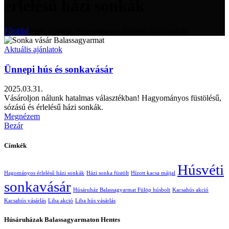
érlelésű házi sonkák
Főoldal
Posts Tagged "Hagományos érlelésű házi sonkák"
Aktuális ajánlatok
Ünnepi hús és sonkavásár
2025.03.31.
Vásároljon nálunk hatalmas választékban! Hagyományos füstölésű,
sózású és érlelésű házi sonkák.
Megnézem
Bezár
Címkék
Húsvéti
Hagományos érlelésű házi sonkák
Házi sonka füstölt
Hízott kacsa májjal
sonkavásár
Húsáruház Balassagyarmat Fülöp húsbolt
Kacsahús akció
Kacsahús vásárlás
Liba akció
Liba hús vásárlás
Húsáruházak Balassagyarmaton Hentes