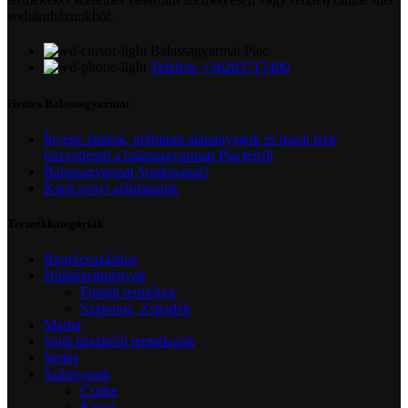
webáruházunkból.
Balassagyarmat Piac
Telefon: +36203717400
Hentes Balassagyarmat
Ínyenc falatok, prémium alapanyagok és hazai ízek
közvetlenül a balassagyarmati Piactérről
Balassagyarmat Sonkavásár!
Karácsonyi ajánlataunk
Termékkategóriák
Bográcsozáshoz
Húskészítmények
Füstölt termékek
Szalonna, Zsiradék
Marha
Saját készítésű termékeink
Sertés
Szárnyasok
Csirke
Kacsa