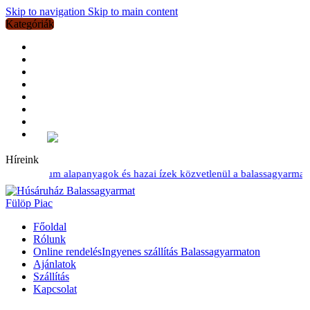
Skip to navigation
Skip to main content
Kategóriák
Húskészítmények
Bográcsozáshoz
Saját készítésű termékeink
Friss tepertő
Sertés
Szárnyasok
Grillezéshez
Marha
Összes kategória
Híreink
ok, prémium alapanyagok és hazai ízek közvetlenül a balassagyarmati P
Főoldal
Rólunk
Online rendelés
Ingyenes szállítás Balassagyarmaton
Ajánlatok
Szállítás
Kapcsolat