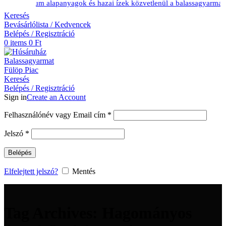
ok, prémium alapanyagok és hazai ízek közvetlenül a balassagyarmati P
Keresés
Bevásárlólista / Kedvencek
Belépés / Regisztráció
0
items
0
Ft
Keresés
Belépés / Regisztráció
Sign in
Create an Account
Kötelező
Felhasználónév vagy Email cím
*
Kötelező
Jelszó
*
Belépés
Elfelejtett jelszó?
Mentés
Tag Archives: Hagományos