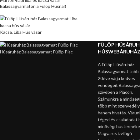
Márton-napi liba és kacsa vásár
Balassagyarmaton a Fülöp Húsnál!
Kacsa, Liba Hús vásár
FÜLÖP HÚSÁRU
HÚSWEBÁRUHÁ
Húsáruház Balassagyarmat Fülöp Piac
A Fülöp Húsáruház
Balassagyarmat több 
20éve várja kedves
vendégeit Balassagy
szívében a Piacon.
Számunkra a minőségi
több mint szenvedély
hanem hivatás. Várun
téged és családodat 
minőségi hústerméke
Magyaros ízvilágú