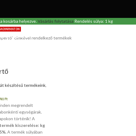
a kosárba helyezve.
Vásárlás folytatása
Rendelés súlya: 1 kg
SSAGYARMATON
ÉS
AJÁNLATOK
tepertő” címkével rendelkező termékek
Ínyenc falatok, prémium alapanyagok és hazai ízek közvetlenül a b
T
rtő
ját készítésű termékeink
,
761
Ft
inden megrendelt
abonkénti egységárak.
napokon történik! A
termék kiszerelése: kg
 5%.
A termék súlyában