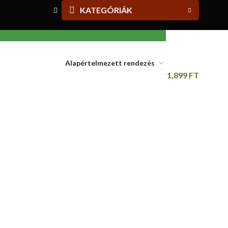
KATEGÓRIÁK
alassagyarmati Piactérről
BELÉPÉS / REGISZTRÁCIÓ
1,899
FT