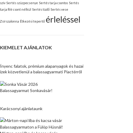
szív
Sertés szüzpecsenye
Sertés tarja csontos
Sertés
tarja filé csont nélkül
Sertés tüdő
Sertés vese
érleléssel
Zsírszalonna
Étkezési tepertő
KIEMELET AJÁNLATOK
Ínyenc falatok, prémium alapanyagok és hazai
ízek közvetlenül a balassagyarmati Piactérről
Balassagyarmat Sonkavásár!
Karácsonyi ajánlataunk