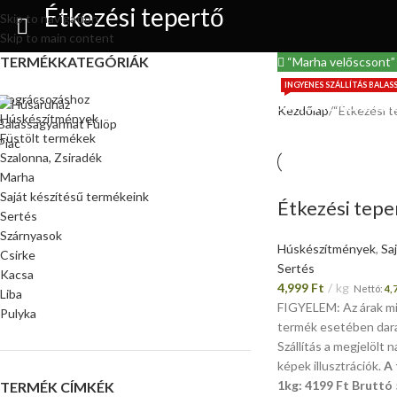
Étkezési tepertő
Skip to navigation
Skip to main content
TERMÉKKATEGÓRIÁK
“Marha velőscsont” 
INGYENES SZÁLLÍTÁS BALA
Bográcsozáshoz
FŐOLDAL
RÓLUNK
ONLINE RENDEL
Kezdőlap
“Étkezési 
Húskészítmények
Füstölt termékek
SZÁLLÍTÁS
KAPCSOLA
Szalonna, Zsiradék
Marha
Saját készítésű termékeink
Étkezési tepe
Sertés
Szárnyasok
Húskészítmények
,
Sa
Csirke
Sertés
Kacsa
4,999
Ft
kg
Nettó:
4,
Liba
FIGYELEM: Az árak m
Pulyka
termék esetében dar
Szállítás a megjelölt 
képek illusztrációk.
A 
1kg: 4199 Ft Bruttó
TERMÉK CÍMKÉK