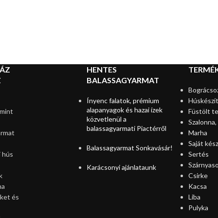
HÁZ
HENTES
TERMÉ
Z
BALASSAGYARMAT
Bográcso
Ínyenc falatok, prémium
Húskészí
alapanyagok és hazai ízek
mint
Füstölt t
közvetlenül a
Szalonna,
balassagyarmati Piactérről
armat
Marha
Saját kés
Balassagyarmat Sonkavásár!
 hús
Sertés
Szárnyas
Karácsonyi ajánlataunk
k
Csirke
ha
Kacsa
ket és
Liba
Pulyka