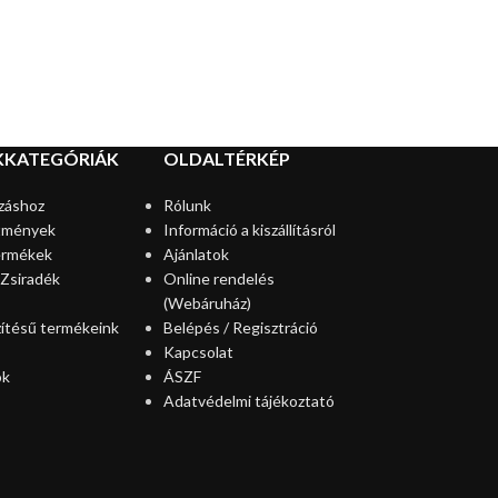
KKATEGÓRIÁK
OLDALTÉRKÉP
záshoz
Rólunk
tmények
Információ a kiszállításról
ermékek
Ajánlatok
 Zsiradék
Online rendelés
(Webáruház)
zítésű termékeink
Belépés / Regisztráció
Kapcsolat
ok
ÁSZF
Adatvédelmi tájékoztató