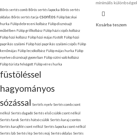
minimális különbsége
Bőrös sertés comb
Bőrös sertés lapocka
Bőrös sertés
csontos
oldalas
Bőrös sertés tarja
Fülöp bácskai
hurka
Fülöp debreceni kolbász
Fülöp disznósajt
Kosárba teszem
műbélben
Fülöp grillkolbász
Fülöp házi csípős kolbász
Fülöp házi kolbász
Fülöp házi májas füstölt
Fülöp házi
paprikás szalámi
Fülöp házi paprikás szalámi csípős
Fülöp
kenőmájas
Fülöp lecsókolbász
Fülöp májas hurka
Fülöp
nyelves disznósajt gyomrban
Fülöp sütni való kolbász
Fülöp túrista felvágott
Fülöp véres hurka
füstöléssel
hagyományos
sózással
Sertéls nyelv
Sertés comb csont
nélkül
Sertés dagadó
Sertés első csülök csont nélkül
Sertés farok
Sertés hátsó csülök
Sertés karaj csontos
Sertés karajfilé csont nélkül
Sertés lapocka csont nélkül
Sertés láb
Sertés lép
Sertés máj
Sertés oldalas
Sertés