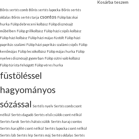
Kosárba teszem
Bőrös sertés comb
Bőrös sertés lapocka
Bőrös sertés
csontos
oldalas
Bőrös sertés tarja
Fülöp bácskai
hurka
Fülöp debreceni kolbász
Fülöp disznósajt
műbélben
Fülöp grillkolbász
Fülöp házi csípős kolbász
Fülöp házi kolbász
Fülöp házi májas füstölt
Fülöp házi
paprikás szalámi
Fülöp házi paprikás szalámi csípős
Fülöp
kenőmájas
Fülöp lecsókolbász
Fülöp májas hurka
Fülöp
nyelves disznósajt gyomrban
Fülöp sütni való kolbász
Fülöp túrista felvágott
Fülöp véres hurka
füstöléssel
hagyományos
sózással
Sertéls nyelv
Sertés comb csont
nélkül
Sertés dagadó
Sertés első csülök csont nélkül
Sertés farok
Sertés hátsó csülök
Sertés karaj csontos
Sertés karajfilé csont nélkül
Sertés lapocka csont nélkül
Sertés láb
Sertés lép
Sertés máj
Sertés oldalas
Sertés