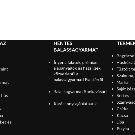
HÁZ
HENTES
TERMÉ
Z
BALASSAGYARMAT
Bográcso
Ínyenc falatok, prémium
Húskészí
alapanyagok és hazai ízek
mint
Füstölt t
közvetlenül a
Szalonna,
balassagyarmati Piactérről
armat
Marha
Saját kés
Balassagyarmat Sonkavásár!
 hús
Sertés
Szárnyas
Karácsonyi ajánlataunk
k
Csirke
ha
Kacsa
ket és
Liba
Pulyka