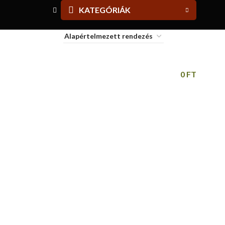
KATEGÓRIÁK
alassagyarmati Piactérről
BELÉPÉS / REGISZTRÁCIÓ
0
FT