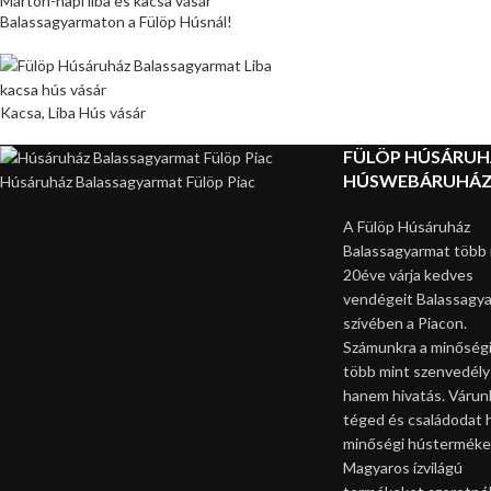
Márton-napi liba és kacsa vásár
Balassagyarmaton a Fülöp Húsnál!
Kacsa, Liba Hús vásár
FÜLÖP HÚSÁRU
HÚSWEBÁRUHÁ
Húsáruház Balassagyarmat Fülöp Piac
A Fülöp Húsáruház
Balassagyarmat több 
20éve várja kedves
vendégeit Balassagy
szívében a Piacon.
Számunkra a minőségi
több mint szenvedély
hanem hivatás. Várun
téged és családodat 
minőségi hústerméke
Magyaros ízvilágú