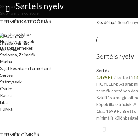
Sertéls nyelv
Skip to navigation
Skip to main content
TERMÉKKATEGÓRIÁK
Kezdőlap
“Sertéls ny
FŐOLDAL
RÓ
Bográcsozáshoz
Húskészítmények
ONLINE RENDELÉS
INGYENES SZÁL
Füstölt termékek
Szalonna, Zsiradék
Sertélsnyelv
AJÁNLATOK
SZÁLLÍTÁ
Marha
Saját készítésű termékeink
Sertés
Sertés
1,499
Ft
kg
Nettó:
1,
Szárnyasok
FIGYELEM: Az árak m
Csirke
termék esetében dar
Kacsa
Szállítás a megjelölt 
Liba
képek illusztrációk.
A 
Pulyka
1kg: 1599 Ft Bruttó
minimális különbsége
TERMÉK CÍMKÉK