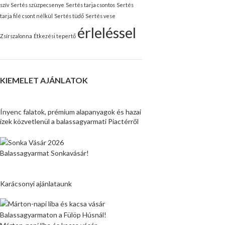
szív
Sertés szüzpecsenye
Sertés tarja csontos
Sertés
tarja filé csont nélkül
Sertés tüdő
Sertés vese
érleléssel
Zsírszalonna
Étkezési tepertő
KIEMELET AJÁNLATOK
Ínyenc falatok, prémium alapanyagok és hazai
ízek közvetlenül a balassagyarmati Piactérről
Balassagyarmat Sonkavásár!
Karácsonyi ajánlataunk