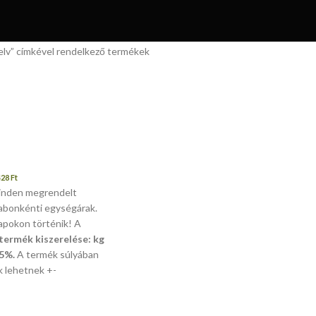
elv” címkével rendelkező termékek
LUNK
Ínyenc falatok, prémium alapanyagok és hazai ízek közvetlenül a b
LÍTÁS BALASSAGYARMATON
S
KAPCSOLAT
428
Ft
inden megrendelt
abonkénti egységárak.
napokon történik! A
termék kiszerelése: kg
 5%.
A termék súlyában
k lehetnek +-