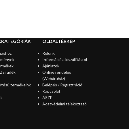
KKATEGÓRIÁK
OLDALTÉRKÉP
záshoz
Rólunk
tmények
Információ a kiszállításról
ermékek
Ajánlatok
 Zsiradék
Online rendelés
(Webáruház)
zítésű termékeink
Belépés / Regisztráció
Kapcsolat
ok
ÁSZF
Adatvédelmi tájékoztató