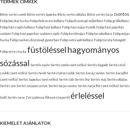
TERMÉK CÍMKÉK
csontos
Bőrös sertés comb
Bőrös sertés lapocka
Bőrös sertés oldalas
Bőrös sertés tarja
Fülöp bácskai hurka
Fülöp debreceni kolbász
Fülöp disznósajt műbélben
Fülöp grillkolbász
Fülöp házi csípős kolbász
Fülöp házi kolbász
Fülöp házi májas füstölt
Fülöp házi paprikás
szalámi
Fülöp házi paprikás szalámi csípős
Fülöp kenőmájas
Fülöp lecsókolbász
Fülöp májas
hurka
Fülöp nyelves disznósajt gyomrban
Fülöp sütni való kolbász
Fülöp túrista felvágott
füstöléssel
hagyományos
Fülöp véres hurka
sózással
Sertéls nyelv
Sertés comb csont nélkül
Sertés dagadó
Sertés első
csülök csont nélkül
Sertés farok
Sertés hátsó csülök
Sertés karaj csontos
Sertés karajfilé
csont nélkül
Sertés lapocka csont nélkül
Sertés láb
Sertés lép
Sertés máj
Sertés oldalas
Sertés szív
Sertés szüzpecsenye
Sertés tarja csontos
Sertés tarja filé csont nélkül
Sertés
érleléssel
tüdő
Sertés vese
Zsírszalonna
Étkezési tepertő
KIEMELET AJÁNLATOK