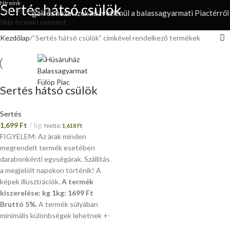
Híreink
Sertés hátsó csülök
Skip to navigation
lapanyagok és hazai ízek közvetlenül a balassagyarmati Piactérről
Skip to main content
Kezdőlap
“Sertés hátsó csülök” címkével rendelkező termékek
BELÉPÉS / REGISZTRÁC
Sertés hátsó csülök
Sertés
1,699
Ft
kg
Nettó:
1,618
Ft
FIGYELEM: Az árak minden
megrendelt termék esetében
darabonkénti egységárak. Szállítás
a megjelölt napokon történik! A
képek illusztrációk.
A termék
kiszerelése: kg 1kg: 1699 Ft
Bruttó 5%.
A termék súlyában
minimális különbségek lehetnek +-