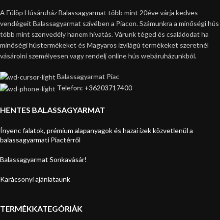
A Fülöp Húsáruház Balassagyarmat több mint 20éve várja kedves
vendégeit Balassagyarmat szívében a Piacon. Számunkra a minőségi hús
több mint szenvedély hanem hivatás. Várunk téged és családodat ha
minőségi hústermékeket és Magyaros ízvilágú termékeket szeretnél
vásárolni személyesen vagy rendelj online hús webáruházunkból.
Balassagyarmat Piac
Telefon: +36203717400
HENTES BALASSAGYARMAT
Ínyenc falatok, prémium alapanyagok és hazai ízek közvetlenül a
balassagyarmati Piactérről
Balassagyarmat Sonkavásár!
Karácsonyi ajánlataunk
TERMÉKKATEGÓRIÁK