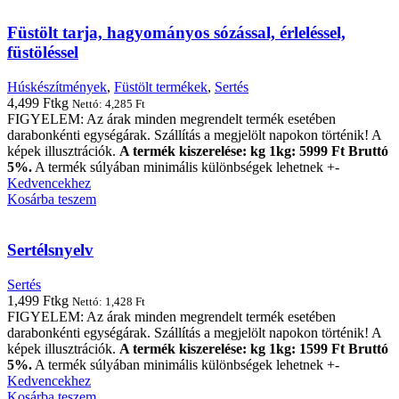
Füstölt tarja, hagyományos sózással, érleléssel,
füstöléssel
Húskészítmények
,
Füstölt termékek
,
Sertés
4,499
Ft
kg
Nettó:
4,285
Ft
FIGYELEM: Az árak minden megrendelt termék esetében
darabonkénti egységárak. Szállítás a megjelölt napokon történik! A
képek illusztrációk.
A termék kiszerelése: kg 1kg: 5999 Ft Bruttó
5%.
A termék súlyában minimális különbségek lehetnek +-
Kedvencekhez
Kosárba teszem
Sertélsnyelv
Sertés
1,499
Ft
kg
Nettó:
1,428
Ft
FIGYELEM: Az árak minden megrendelt termék esetében
darabonkénti egységárak. Szállítás a megjelölt napokon történik! A
képek illusztrációk.
A termék kiszerelése: kg 1kg: 1599 Ft Bruttó
5%.
A termék súlyában minimális különbségek lehetnek +-
Kedvencekhez
Kosárba teszem