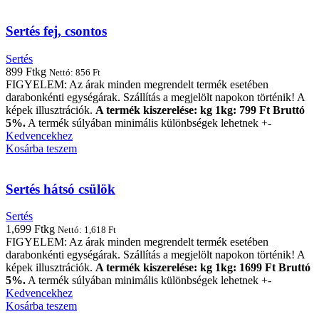
Sertés fej, csontos
Sertés
899
Ft
kg
Nettó:
856
Ft
FIGYELEM: Az árak minden megrendelt termék esetében
darabonkénti egységárak. Szállítás a megjelölt napokon történik! A
képek illusztrációk.
A termék kiszerelése: kg 1kg: 799 Ft Bruttó
5%.
A termék súlyában minimális különbségek lehetnek +-
Kedvencekhez
Kosárba teszem
Sertés hátsó csülök
Sertés
1,699
Ft
kg
Nettó:
1,618
Ft
FIGYELEM: Az árak minden megrendelt termék esetében
darabonkénti egységárak. Szállítás a megjelölt napokon történik! A
képek illusztrációk.
A termék kiszerelése: kg 1kg: 1699 Ft Bruttó
5%.
A termék súlyában minimális különbségek lehetnek +-
Kedvencekhez
Kosárba teszem