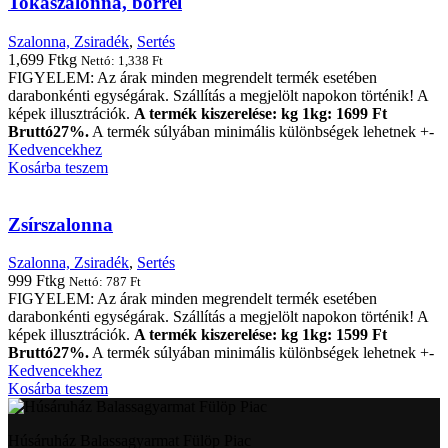
Tokaszalonna, bőrrel
Szalonna, Zsiradék
,
Sertés
1,699
Ft
kg
Nettó:
1,338
Ft
FIGYELEM: Az árak minden megrendelt termék esetében
darabonkénti egységárak. Szállítás a megjelölt napokon történik! A
képek illusztrációk.
A termék kiszerelése: kg 1kg: 1699 Ft
Bruttó27%.
A termék súlyában minimális különbségek lehetnek +-
Kedvencekhez
Kosárba teszem
Zsírszalonna
Szalonna, Zsiradék
,
Sertés
999
Ft
kg
Nettó:
787
Ft
FIGYELEM: Az árak minden megrendelt termék esetében
darabonkénti egységárak. Szállítás a megjelölt napokon történik! A
képek illusztrációk.
A termék kiszerelése: kg 1kg: 1599 Ft
Bruttó27%.
A termék súlyában minimális különbségek lehetnek +-
Kedvencekhez
Kosárba teszem
Húsáruház Balassagyarmat Fülöp Piac