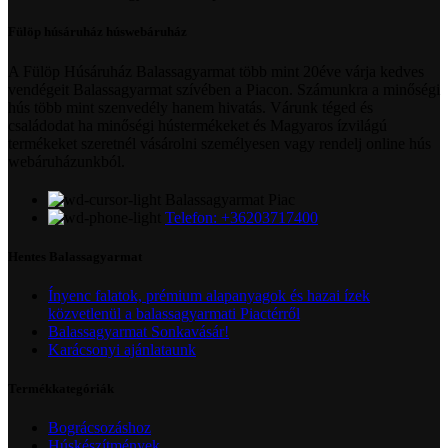
Fülöp húsáruház húswebáruház
A Fülöp Húsáruház Balassagyarmat több mint 20éve várja kedves
vendégeit Balassagyarmat szívében a Piacon. Számunkra a minőségi
hús több mint szenvedély hanem hivatás. Várunk téged és
családodat ha minőségi hústermékeket és Magyaros ízvilágú
termékeket szeretnél vásárolni személyesen vagy rendelj online hús
webáruházunkból.
Balassagyarmat Piac
Telefon: +36203717400
Hentes Balassagyarmat
Ínyenc falatok, prémium alapanyagok és hazai ízek
közvetlenül a balassagyarmati Piactérről
Balassagyarmat Sonkavásár!
Karácsonyi ajánlataunk
Termékkategóriák
Bográcsozáshoz
Húskészítmények