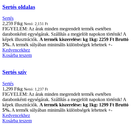
Sertés oldalas
Sertés
2,259
Ft
kg
Nettó:
2,151
Ft
FIGYELEM: Az árak minden megrendelt termék esetében
darabonkénti egységárak. Szállítás a megjelölt napokon történik! A
képek illusztrációk.
A termék kiszerelése: kg 1kg: 2259 Ft Bruttó
5%.
A termék súlyában minimális különbségek lehetnek +-
Kedvencekhez
Kosárba teszem
Sertés szív
Sertés
1,299
Ft
kg
Nettó:
1,237
Ft
FIGYELEM: Az árak minden megrendelt termék esetében
darabonkénti egységárak. Szállítás a megjelölt napokon történik! A
képek illusztrációk.
A termék kiszerelése: kg 1kg: 1299 Ft Bruttó
5%.
A termék súlyában minimális különbségek lehetnek +-
Kedvencekhez
Kosárba teszem