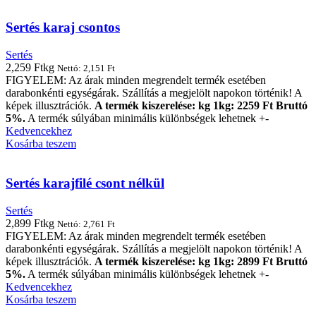
Sertés karaj csontos
Sertés
2,259
Ft
kg
Nettó:
2,151
Ft
FIGYELEM: Az árak minden megrendelt termék esetében
darabonkénti egységárak. Szállítás a megjelölt napokon történik! A
képek illusztrációk.
A termék kiszerelése: kg 1kg: 2259 Ft Bruttó
5%.
A termék súlyában minimális különbségek lehetnek +-
Kedvencekhez
Kosárba teszem
Sertés karajfilé csont nélkül
Sertés
2,899
Ft
kg
Nettó:
2,761
Ft
FIGYELEM: Az árak minden megrendelt termék esetében
darabonkénti egységárak. Szállítás a megjelölt napokon történik! A
képek illusztrációk.
A termék kiszerelése: kg 1kg: 2899 Ft Bruttó
5%.
A termék súlyában minimális különbségek lehetnek +-
Kedvencekhez
Kosárba teszem