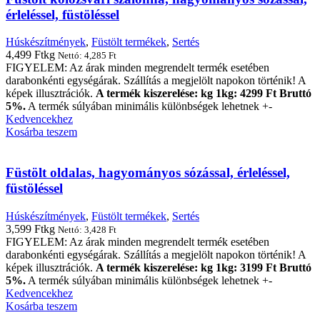
érleléssel, füstöléssel
Húskészítmények
,
Füstölt termékek
,
Sertés
4,499
Ft
kg
Nettó:
4,285
Ft
FIGYELEM: Az árak minden megrendelt termék esetében
darabonkénti egységárak. Szállítás a megjelölt napokon történik! A
képek illusztrációk.
A termék kiszerelése: kg 1kg: 4299 Ft Bruttó
5%.
A termék súlyában minimális különbségek lehetnek +-
Kedvencekhez
Kosárba teszem
Füstölt oldalas, hagyományos sózással, érleléssel,
füstöléssel
Húskészítmények
,
Füstölt termékek
,
Sertés
3,599
Ft
kg
Nettó:
3,428
Ft
FIGYELEM: Az árak minden megrendelt termék esetében
darabonkénti egységárak. Szállítás a megjelölt napokon történik! A
képek illusztrációk.
A termék kiszerelése: kg 1kg: 3199 Ft Bruttó
5%.
A termék súlyában minimális különbségek lehetnek +-
Kedvencekhez
Kosárba teszem