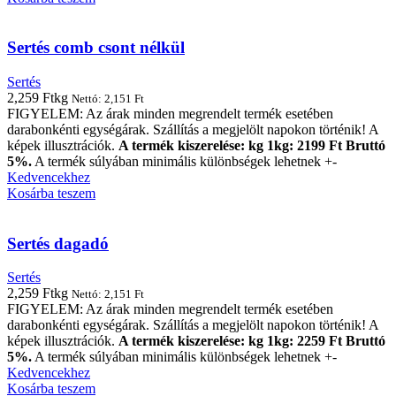
Sertés comb csont nélkül
Sertés
2,259
Ft
kg
Nettó:
2,151
Ft
FIGYELEM: Az árak minden megrendelt termék esetében
darabonkénti egységárak. Szállítás a megjelölt napokon történik! A
képek illusztrációk.
A termék kiszerelése: kg 1kg: 2199 Ft Bruttó
5%.
A termék súlyában minimális különbségek lehetnek +-
Kedvencekhez
Kosárba teszem
Sertés dagadó
Sertés
2,259
Ft
kg
Nettó:
2,151
Ft
FIGYELEM: Az árak minden megrendelt termék esetében
darabonkénti egységárak. Szállítás a megjelölt napokon történik! A
képek illusztrációk.
A termék kiszerelése: kg 1kg: 2259 Ft Bruttó
5%.
A termék súlyában minimális különbségek lehetnek +-
Kedvencekhez
Kosárba teszem