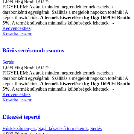
1,699
Ft
kg
Nettó:
1,618
Ft
FIGYELEM: Az árak minden megrendelt termék esetében
darabonkénti egységárak. Szállítás a megjelölt napokon történik! A
képek illusztrációk.
A termék kiszerelése: kg 1kg: 1699 Ft Bruttó
5%.
A termék súlyában minimális különbségek lehetnek +-
Kedvencekhez
Kosárba teszem
Bőrös sertéscomb csontos
Sertés
1,699
Ft
kg
Nettó:
1,618
Ft
FIGYELEM: Az árak minden megrendelt termék esetében
darabonkénti egységárak. Szállítás a megjelölt napokon történik! A
képek illusztrációk.
A termék kiszerelése: kg 1kg: 1699 Ft Bruttó
5%.
A termék súlyában minimális különbségek lehetnek +-
Kedvencekhez
Kosárba teszem
Étkezési tepertő
Húskészítmények
,
Saját készítésű termékeink
,
Sertés
4,999
Ft
kg