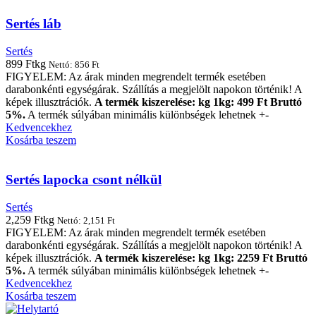
Sertés láb
Sertés
899
Ft
kg
Nettó:
856
Ft
FIGYELEM: Az árak minden megrendelt termék esetében
darabonkénti egységárak. Szállítás a megjelölt napokon történik! A
képek illusztrációk.
A termék kiszerelése: kg 1kg: 499 Ft Bruttó
5%.
A termék súlyában minimális különbségek lehetnek +-
Kedvencekhez
Kosárba teszem
Sertés lapocka csont nélkül
Sertés
2,259
Ft
kg
Nettó:
2,151
Ft
FIGYELEM: Az árak minden megrendelt termék esetében
darabonkénti egységárak. Szállítás a megjelölt napokon történik! A
képek illusztrációk.
A termék kiszerelése: kg 1kg: 2259 Ft Bruttó
5%.
A termék súlyában minimális különbségek lehetnek +-
Kedvencekhez
Kosárba teszem