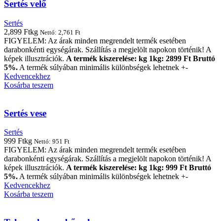
Sertés velő
Sertés
2,899
Ft
kg
Nettó:
2,761
Ft
FIGYELEM: Az árak minden megrendelt termék esetében
darabonkénti egységárak. Szállítás a megjelölt napokon történik! A
képek illusztrációk.
A termék kiszerelése: kg 1kg: 2899 Ft Bruttó
5%.
A termék súlyában minimális különbségek lehetnek +-
Kedvencekhez
Kosárba teszem
Sertés vese
Sertés
999
Ft
kg
Nettó:
951
Ft
FIGYELEM: Az árak minden megrendelt termék esetében
darabonkénti egységárak. Szállítás a megjelölt napokon történik! A
képek illusztrációk.
A termék kiszerelése: kg 1kg: 999 Ft Bruttó
5%.
A termék súlyában minimális különbségek lehetnek +-
Kedvencekhez
Kosárba teszem