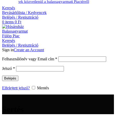
i ízek közvetlenül a balassagyarmati Piactérről
Keresés
Bevásárlólista / Kedvencek
Belépés / Regisztráció
0
items
0
Ft
Keresés
Belépés / Regisztráció
Sign in
Create an Account
Kötelező
Felhasználónév vagy Email cím
*
Kötelező
Jelszó
*
Belépés
Elfelejtett jelszó?
Mentés
Sertés