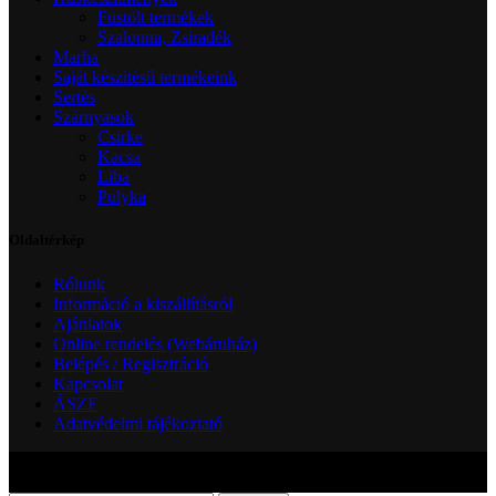
Füstölt termékek
Szalonna, Zsiradék
Marha
Saját készítésű termékeink
Sertés
Szárnyasok
Csirke
Kacsa
Liba
Pulyka
Oldaltérkép
Rólunk
Információ a kiszállításról
Ajánlatok
Online rendelés (Webáruház)
Belépés / Regisztráció
Kapcsolat
ÁSZF
Adatvédelmi tájékoztató
Minden jog fenntartva! Áraink bruttó árak ÁFÁT-tartalmazzák. A képek
illusztrációk.