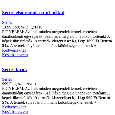
Sertés első csülök csont nélkül
Sertés
1,699
Ft
kg
Nettó:
1,618
Ft
FIGYELEM: Az árak minden megrendelt termék esetében
darabonkénti egységárak. Szállítás a megjelölt napokon történik! A
képek illusztrációk.
A termék kiszerelése: kg 1kg: 1699 Ft Bruttó
5%.
A termék súlyában minimális különbségek lehetnek +-
Kedvencekhez
Kosárba teszem
Sertés farok
Sertés
999
Ft
kg
Nettó:
951
Ft
FIGYELEM: Az árak minden megrendelt termék esetében
darabonkénti egységárak. Szállítás a megjelölt napokon történik! A
képek illusztrációk.
A termék kiszerelése: kg 1kg: 999 Ft Bruttó
5%.
A termék súlyában minimális különbségek lehetnek +-
Kedvencekhez
Kosárba teszem