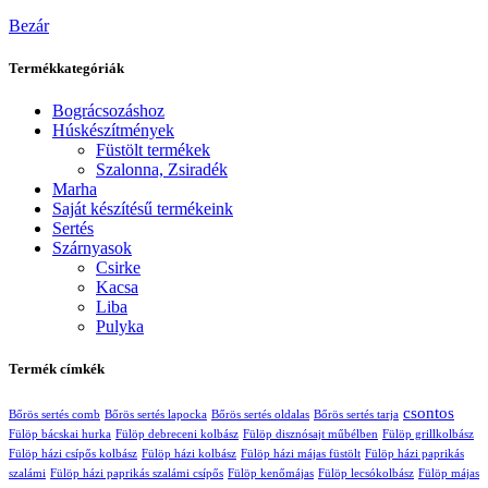
Bezár
Termékkategóriák
Bográcsozáshoz
Húskészítmények
Füstölt termékek
Szalonna, Zsiradék
Marha
Saját készítésű termékeink
Sertés
Szárnyasok
Csirke
Kacsa
Liba
Pulyka
Termék címkék
csontos
Bőrös sertés comb
Bőrös sertés lapocka
Bőrös sertés oldalas
Bőrös sertés tarja
Fülöp bácskai hurka
Fülöp debreceni kolbász
Fülöp disznósajt műbélben
Fülöp grillkolbász
Fülöp házi csípős kolbász
Fülöp házi kolbász
Fülöp házi májas füstölt
Fülöp házi paprikás
szalámi
Fülöp házi paprikás szalámi csípős
Fülöp kenőmájas
Fülöp lecsókolbász
Fülöp májas