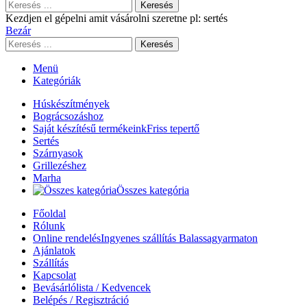
Keresés
Kezdjen el gépelni amit vásárolni szeretne pl: sertés
Bezár
Keresés
Menü
Kategóriák
Húskészítmények
Bográcsozáshoz
Saját készítésű termékeink
Friss tepertő
Sertés
Szárnyasok
Grillezéshez
Marha
Összes kategória
Főoldal
Rólunk
Online rendelés
Ingyenes szállítás Balassagyarmaton
Ajánlatok
Szállítás
Kapcsolat
Bevásárlólista / Kedvencek
Belépés / Regisztráció