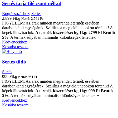
Sertés tarja filé csont nélkül
Bográcsozáshoz
,
Sertés
2,899
Ft
kg
Nettó:
2,761
Ft
FIGYELEM: Az árak minden megrendelt termék esetében
darabonkénti egységárak. Szállítás a megjelölt napokon történik! A
képek illusztrációk.
A termék kiszerelése: kg 1kg: 2799 Ft Bruttó
5%.
A termék súlyában minimális különbségek lehetnek +-
Kedvencekhez
Kosárba teszem
Sertés tüdő
Sertés
999
Ft
kg
Nettó:
951
Ft
FIGYELEM: Az árak minden megrendelt termék esetében
darabonkénti egységárak. Szállítás a megjelölt napokon történik! A
képek illusztrációk.
A termék kiszerelése: kg 1kg: 999 Ft Bruttó
5%.
A termék súlyában minimális különbségek lehetnek +-
Kedvencekhez
Kosárba teszem