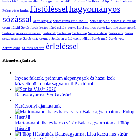
hurka
Fülöp nyelves disznósajt gyomrban
Fülöp sütni való kolbász
Fülöp túrista felvágott
füstöléssel
hagyományos
Fülöp véres hurka
sózással
Sertéls nyelv
Sertés comb csont nélkül
Sertés dagadó
Sertés első csülök
csont nélkül
Sertés farok
Sertés hátsó csülök
Sertés karaj csontos
Sertés karajfilé csont nélkül
Sertés lapocka csont nélkül
Sertés láb
Sertés lép
Sertés máj
Sertés oldalas
Sertés szív
Sertés
szüzpecsenye
Sertés tarja csontos
Sertés tarja filé csont nélkül
Sertés tüdő
Sertés vese
érleléssel
Zsírszalonna
Étkezési tepertő
Kiemelet ajánlatok
Ínyenc falatok, prémium alapanyagok és hazai ízek
közvetlenül a balassagyarmati Piactérről
Balassagyarmat Sonkavásár!
Karácsonyi ajánlataunk
Márton-napi liba és kacsa vásár Balassagyarmaton a Fülöp
Húsnál!