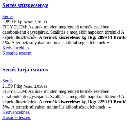
Sertés szüzpecsenye
Sertés
2,899
Ft
kg
Nettó:
2,761
Ft
FIGYELEM: Az árak minden megrendelt termék esetében
darabonkénti egységárak. Szállítás a megjelölt napokon történik! A
képek illusztrációk.
A termék kiszerelése: kg 1kg: 2899 Ft Bruttó
5%.
A termék súlyában minimális különbségek lehetnek +-
Kedvencekhez
Kosárba teszem
Sertés tarja csontos
Sertés
2,159
Ft
kg
Nettó:
2,056
Ft
FIGYELEM: Az árak minden megrendelt termék esetében
darabonkénti egységárak. Szállítás a megjelölt napokon történik! A
képek illusztrációk.
A termék kiszerelése: kg 1kg: 2259 Ft Bruttó
5%.
A termék súlyában minimális különbségek lehetnek +-
Kedvencekhez
Kosárba teszem