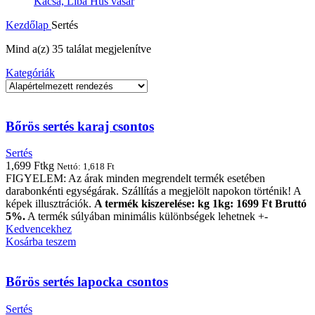
Kacsa, Liba Hús vásár
Kezdőlap
Sertés
Mind a(z) 35 találat megjelenítve
Kategóriák
Bőrös sertés karaj csontos
Sertés
1,699
Ft
kg
Nettó:
1,618
Ft
FIGYELEM: Az árak minden megrendelt termék esetében
darabonkénti egységárak. Szállítás a megjelölt napokon történik! A
képek illusztrációk.
A termék kiszerelése: kg 1kg: 1699 Ft Bruttó
5%.
A termék súlyában minimális különbségek lehetnek +-
Kedvencekhez
Kosárba teszem
Bőrös sertés lapocka csontos
Sertés