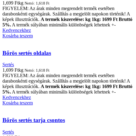
1,699
Ft
kg
Nettó:
1,618
Ft
FIGYELEM: Az árak minden megrendelt termék esetében
darabonkénti egységárak. Szállítás a megjelölt napokon történik! A
képek illusztrációk.
A termék kiszerelése: kg 1kg: 1699 Ft Bruttó
5%.
A termék súlyában minimális különbségek lehetnek +-
Kedvencekhez
Kosárba teszem
Bőrös sertés oldalas
Sertés
1,699
Ft
kg
Nettó:
1,618
Ft
FIGYELEM: Az árak minden megrendelt termék esetében
darabonkénti egységárak. Szállítás a megjelölt napokon történik! A
képek illusztrációk.
A termék kiszerelése: kg 1kg: 1699 Ft Bruttó
5%.
A termék súlyában minimális különbségek lehetnek +-
Kedvencekhez
Kosárba teszem
Bőrös sertés tarja csontos
Sertés