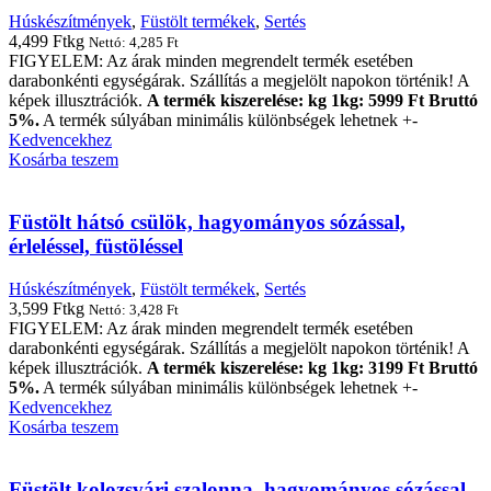
Húskészítmények
,
Füstölt termékek
,
Sertés
4,499
Ft
kg
Nettó:
4,285
Ft
FIGYELEM: Az árak minden megrendelt termék esetében
darabonkénti egységárak. Szállítás a megjelölt napokon történik! A
képek illusztrációk.
A termék kiszerelése: kg 1kg: 5999 Ft Bruttó
5%.
A termék súlyában minimális különbségek lehetnek +-
Kedvencekhez
Kosárba teszem
Füstölt hátsó csülök, hagyományos sózással,
érleléssel, füstöléssel
Húskészítmények
,
Füstölt termékek
,
Sertés
3,599
Ft
kg
Nettó:
3,428
Ft
FIGYELEM: Az árak minden megrendelt termék esetében
darabonkénti egységárak. Szállítás a megjelölt napokon történik! A
képek illusztrációk.
A termék kiszerelése: kg 1kg: 3199 Ft Bruttó
5%.
A termék súlyában minimális különbségek lehetnek +-
Kedvencekhez
Kosárba teszem
Füstölt kolozsvári szalonna, hagyományos sózással,