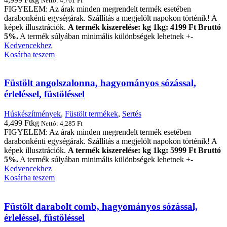
Nettó:
4,761
Ft
FIGYELEM: Az árak minden megrendelt termék esetében
darabonkénti egységárak. Szállítás a megjelölt napokon történik! A
képek illusztrációk.
A termék kiszerelése: kg 1kg: 4199 Ft Bruttó
5%.
A termék súlyában minimális különbségek lehetnek +-
Kedvencekhez
Kosárba teszem
Füstölt angolszalonna, hagyományos sózással,
érleléssel, füstöléssel
Húskészítmények
,
Füstölt termékek
,
Sertés
4,499
Ft
kg
Nettó:
4,285
Ft
FIGYELEM: Az árak minden megrendelt termék esetében
darabonkénti egységárak. Szállítás a megjelölt napokon történik! A
képek illusztrációk.
A termék kiszerelése: kg 1kg: 5999 Ft Bruttó
5%.
A termék súlyában minimális különbségek lehetnek +-
Kedvencekhez
Kosárba teszem
Füstölt darabolt comb, hagyományos sózással,
érleléssel, füstöléssel