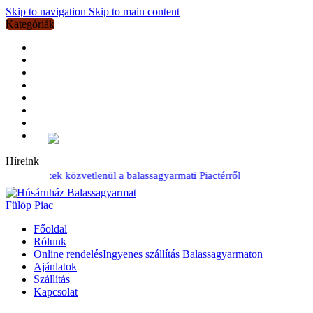
Skip to navigation
Skip to main content
Kategóriák
Húskészítmények
Bográcsozáshoz
Saját készítésű termékeink
Friss tepertő
Sertés
Szárnyasok
Grillezéshez
Marha
Összes kategória
Híreink
i ízek közvetlenül a balassagyarmati Piactérről
Főoldal
Rólunk
Online rendelés
Ingyenes szállítás Balassagyarmaton
Ajánlatok
Szállítás
Kapcsolat