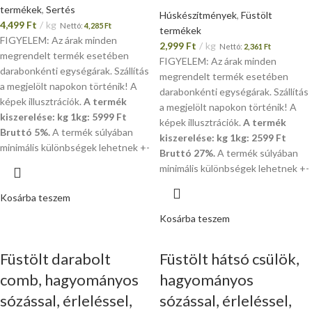
termékek
,
Sertés
Húskészítmények
,
Füstölt
4,499
Ft
kg
Nettó:
4,285
Ft
termékek
FIGYELEM: Az árak minden
2,999
Ft
kg
Nettó:
2,361
Ft
megrendelt termék esetében
FIGYELEM: Az árak minden
darabonkénti egységárak. Szállítás
megrendelt termék esetében
a megjelölt napokon történik! A
darabonkénti egységárak. Szállítás
képek illusztrációk.
A termék
a megjelölt napokon történik! A
kiszerelése: kg 1kg: 5999 Ft
képek illusztrációk.
A termék
Bruttó 5%.
A termék súlyában
kiszerelése: kg 1kg: 2599 Ft
minimális különbségek lehetnek +-
Bruttó 27%.
A termék súlyában
minimális különbségek lehetnek +-
Kosárba teszem
Kosárba teszem
Füstölt darabolt
Füstölt hátsó csülök,
comb, hagyományos
hagyományos
sózással, érleléssel,
sózással, érleléssel,