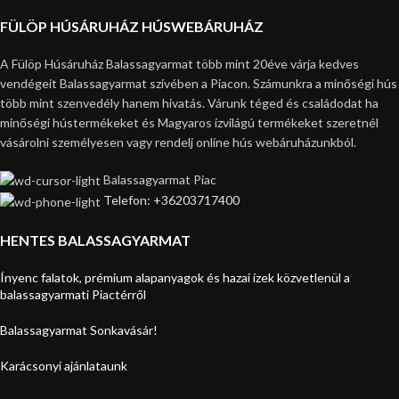
FÜLÖP HÚSÁRUHÁZ HÚSWEBÁRUHÁZ
A Fülöp Húsáruház Balassagyarmat több mint 20éve várja kedves
vendégeit Balassagyarmat szívében a Piacon. Számunkra a minőségi hús
több mint szenvedély hanem hivatás. Várunk téged és családodat ha
minőségi hústermékeket és Magyaros ízvilágú termékeket szeretnél
vásárolni személyesen vagy rendelj online hús webáruházunkból.
Balassagyarmat Piac
Telefon: +36203717400
HENTES BALASSAGYARMAT
Ínyenc falatok, prémium alapanyagok és hazai ízek közvetlenül a
balassagyarmati Piactérről
Balassagyarmat Sonkavásár!
Karácsonyi ajánlataunk