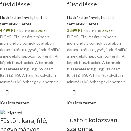
füstöléssel
füstöléssel
Húskészítmények
,
Füstölt
Húskészítmények
,
Füstölt
termékek
,
Sertés
termékek
,
Sertés
4,499
Ft
kg
3,599
Ft
kg
Nettó:
4,285
Ft
Nettó:
3,428
Ft
FIGYELEM: Az árak minden
FIGYELEM: Az árak minden
megrendelt termék esetében
megrendelt termék esetében
darabonkénti egységárak. Szállítás
darabonkénti egységárak. Szállítás
a megjelölt napokon történik! A
a megjelölt napokon történik! A
képek illusztrációk.
A termék
képek illusztrációk.
A termék
kiszerelése: kg 1kg: 5999 Ft
kiszerelése: kg 1kg: 3199 Ft
Bruttó 5%.
A termék súlyában
Bruttó 5%.
A termék súlyában
minimális különbségek lehetnek +-
minimális különbségek lehetnek +-
Kosárba teszem
Kosárba teszem
Füstölt kolozsvári
Füstölt karaj filé,
szalonna,
hagyományos