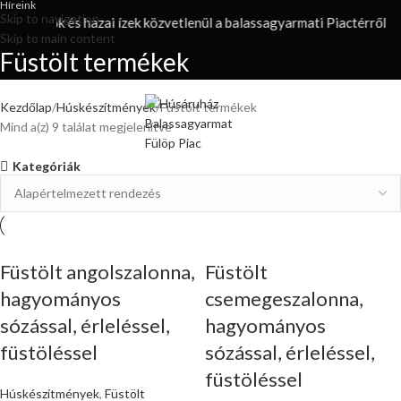
Híreink
Skip to navigation
nyagok és hazai ízek közvetlenül a balassagyarmati Piactérről
Skip to main content
Füstölt termékek
Kezdőlap
Húskészítmények
Füstölt termékek
Mind a(z) 9 találat megjelenítve
Kategóriák
Füstölt angolszalonna,
Füstölt
hagyományos
csemegeszalonna,
sózással, érleléssel,
hagyományos
füstöléssel
sózással, érleléssel,
füstöléssel
Húskészítmények
,
Füstölt