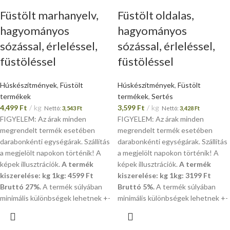
Füstölt marhanyelv,
Füstölt oldalas,
hagyományos
hagyományos
sózással, érleléssel,
sózással, érleléssel,
füstöléssel
füstöléssel
Húskészítmények
,
Füstölt
Húskészítmények
,
Füstölt
termékek
termékek
,
Sertés
4,499
Ft
kg
3,599
Ft
kg
Nettó:
3,543
Ft
Nettó:
3,428
Ft
FIGYELEM: Az árak minden
FIGYELEM: Az árak minden
megrendelt termék esetében
megrendelt termék esetében
darabonkénti egységárak. Szállítás
darabonkénti egységárak. Szállítás
a megjelölt napokon történik! A
a megjelölt napokon történik! A
képek illusztrációk.
A termék
képek illusztrációk.
A termék
kiszerelése: kg 1kg: 4599 Ft
kiszerelése: kg 1kg: 3199 Ft
Bruttó 27%.
A termék súlyában
Bruttó 5%.
A termék súlyában
minimális különbségek lehetnek +-
minimális különbségek lehetnek +-