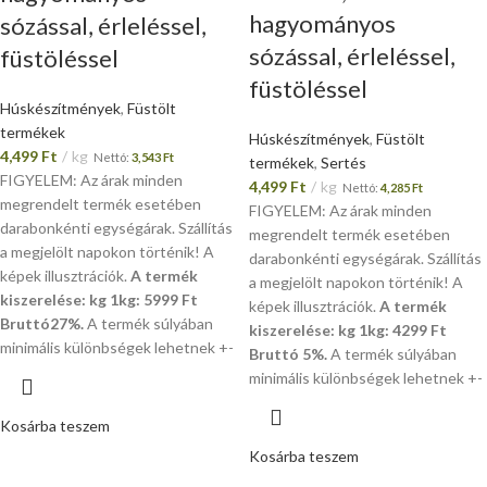
hagyományos
sózással, érleléssel,
sózással, érleléssel,
füstöléssel
füstöléssel
Húskészítmények
,
Füstölt
termékek
Húskészítmények
,
Füstölt
4,499
Ft
kg
Nettó:
3,543
Ft
termékek
,
Sertés
FIGYELEM: Az árak minden
4,499
Ft
kg
Nettó:
4,285
Ft
megrendelt termék esetében
FIGYELEM: Az árak minden
darabonkénti egységárak. Szállítás
megrendelt termék esetében
a megjelölt napokon történik! A
darabonkénti egységárak. Szállítás
képek illusztrációk.
A termék
a megjelölt napokon történik! A
kiszerelése: kg 1kg: 5999 Ft
képek illusztrációk.
A termék
Bruttó27%.
A termék súlyában
kiszerelése: kg 1kg: 4299 Ft
minimális különbségek lehetnek +-
Bruttó 5%.
A termék súlyában
minimális különbségek lehetnek +-
Kosárba teszem
Kosárba teszem