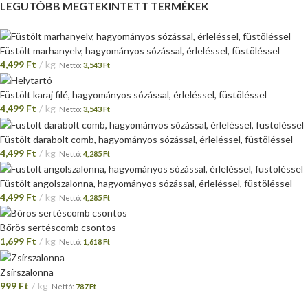
LEGUTÓBB MEGTEKINTETT TERMÉKEK
Füstölt marhanyelv, hagyományos sózással, érleléssel, füstöléssel
4,499
Ft
kg
Nettó:
3,543
Ft
Füstölt karaj filé, hagyományos sózással, érleléssel, füstöléssel
4,499
Ft
kg
Nettó:
3,543
Ft
Füstölt darabolt comb, hagyományos sózással, érleléssel, füstöléssel
4,499
Ft
kg
Nettó:
4,285
Ft
Füstölt angolszalonna, hagyományos sózással, érleléssel, füstöléssel
4,499
Ft
kg
Nettó:
4,285
Ft
Bőrös sertéscomb csontos
1,699
Ft
kg
Nettó:
1,618
Ft
Zsírszalonna
999
Ft
kg
Nettó:
787
Ft