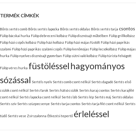
TERMÉK CÍMKÉK
csontos
Bőrös sertés comb
Bőrös sertés lapocka
Bőrös sertés oldalas
Bőrös sertés tarja
Fülöp bácskai hurka
Fülöp debreceni kolbász
Fülöp disznósajt műbélben
Fülöp grillkolbász
Fülöp házi csípős kolbász
Fülöp házi kolbász
Fülöp házi májas füstölt
Fülöp házi paprikás
szalámi
Fülöp házi paprikás szalámi csípős
Fülöp kenőmájas
Fülöp lecsókolbász
Fülöp májas
hurka
Fülöp nyelves disznósajt gyomrban
Fülöp sütni való kolbász
Fülöp túrista felvágott
füstöléssel
hagyományos
Fülöp véres hurka
sózással
Sertéls nyelv
Sertés comb csont nélkül
Sertés dagadó
Sertés első
csülök csont nélkül
Sertés farok
Sertés hátsó csülök
Sertés karaj csontos
Sertés karajfilé
csont nélkül
Sertés lapocka csont nélkül
Sertés láb
Sertés lép
Sertés máj
Sertés oldalas
Sertés szív
Sertés szüzpecsenye
Sertés tarja csontos
Sertés tarja filé csont nélkül
Sertés
érleléssel
tüdő
Sertés vese
Zsírszalonna
Étkezési tepertő