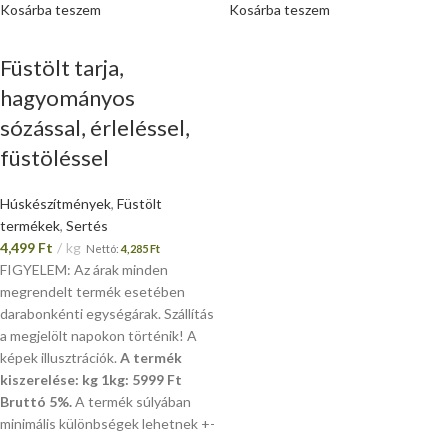
Kosárba teszem
Kosárba teszem
Füstölt tarja,
hagyományos
sózással, érleléssel,
füstöléssel
Húskészítmények
,
Füstölt
termékek
,
Sertés
4,499
Ft
kg
Nettó:
4,285
Ft
FIGYELEM: Az árak minden
megrendelt termék esetében
darabonkénti egységárak. Szállítás
a megjelölt napokon történik! A
képek illusztrációk.
A termék
kiszerelése: kg 1kg: 5999 Ft
Bruttó 5%.
A termék súlyában
minimális különbségek lehetnek +-