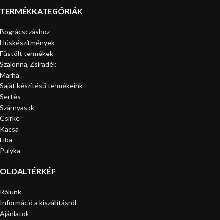
TERMÉKKATEGÓRIÁK
Bográcsozáshoz
Húskészítmények
Füstölt termékek
Szalonna, Zsiradék
Marha
Saját készítésű termékeink
Sertés
Szárnyasok
Csirke
Kacsa
Liba
Pulyka
OLDALTÉRKÉP
Rólunk
Információ a kiszállításról
Ajánlatok