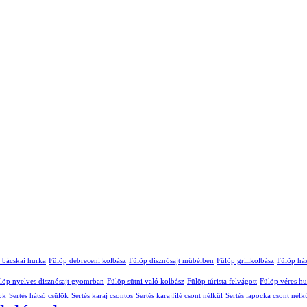
 bácskai hurka
Fülöp debreceni kolbász
Fülöp disznósajt műbélben
Fülöp grillkolbász
Fülöp ház
löp nyelves disznósajt gyomrban
Fülöp sütni való kolbász
Fülöp túrista felvágott
Fülöp véres h
ok
Sertés hátsó csülök
Sertés karaj csontos
Sertés karajfilé csont nélkül
Sertés lapocka csont nélk