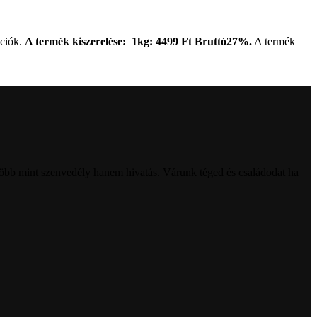
ációk.
A termék kiszerelése: 1kg: 4499 Ft Bruttó27%.
A termék
öbb mint szenvedély hanem hivatás. Várunk téged és családodat ha