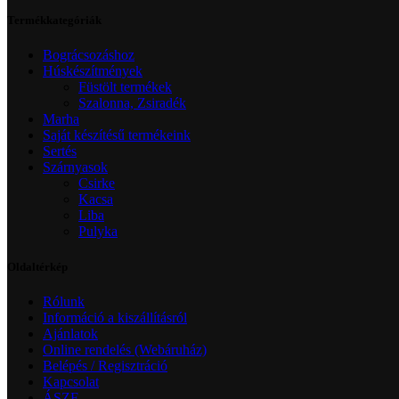
Termékkategóriák
Bográcsozáshoz
Húskészítmények
Füstölt termékek
Szalonna, Zsiradék
Marha
Saját készítésű termékeink
Sertés
Szárnyasok
Csirke
Kacsa
Liba
Pulyka
Oldaltérkép
Rólunk
Információ a kiszállításról
Ajánlatok
Online rendelés (Webáruház)
Belépés / Regisztráció
Kapcsolat
ÁSZF