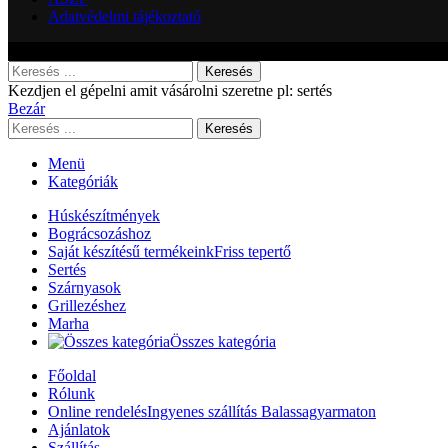
Adatvédelmi tájékoztató
Minden jog fenntartva! Áraink bruttó árak ÁFÁT-tartalmazzák. A képek illusztrác
Keresés
Kezdjen el gépelni amit vásárolni szeretne pl: sertés
Bezár
Keresés
Menü
Kategóriák
Húskészítmények
Bográcsozáshoz
Saját készítésű termékeink
Friss tepertő
Sertés
Szárnyasok
Grillezéshez
Marha
Összes kategória
Főoldal
Rólunk
Online rendelés
Ingyenes szállítás Balassagyarmaton
Ajánlatok
Szállítás