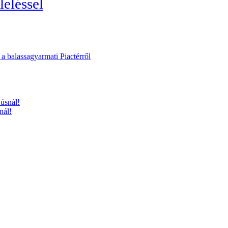
leléssel
a balassagyarmati Piactérről
nál!