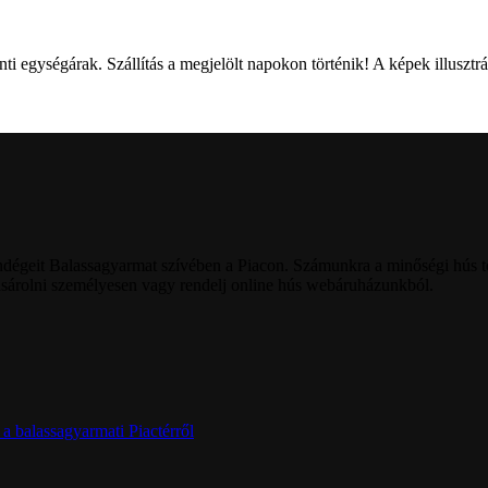
gységárak. Szállítás a megjelölt napokon történik! A képek illusztr
dégeit Balassagyarmat szívében a Piacon. Számunkra a minőségi hús t
ásárolni személyesen vagy rendelj online hús webáruházunkból.
a balassagyarmati Piactérről