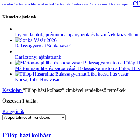
ér
csontos
Sertés tarja filé csont nélkül
Sertés tüdő
Sertés vese
Zsírszalonna
Étkezési tepertő
Kiemelet ajánlatok
Ínyenc falatok, prémium alapanyagok és hazai ízek közvetlenül 
Balassagyarmat Sonkavásár!
Karácsonyi ajánlataunk
Márton-napi liba és kacsa vásár Balassagyarmaton a Fülöp Hús
Kacsa, Liba Hús vásár
Kezdőlap
“Fülöp házi kolbász” címkével rendelkező termékek
Összesen 1 találat
Kategóriák
Fülöp házi kolbász