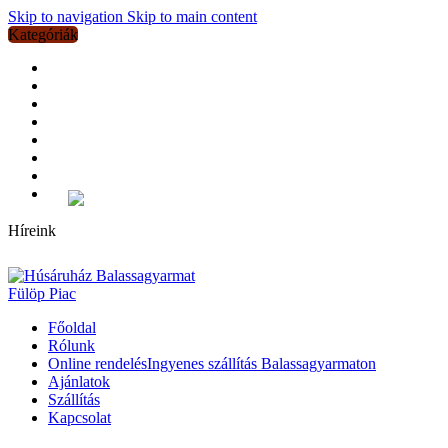
Skip to navigation
Skip to main content
Kategóriák
Húskészítmények
Bográcsozáshoz
Saját készítésű termékeink
Friss tepertő
Sertés
Szárnyasok
Grillezéshez
Marha
Összes kategória
Híreink
Főoldal
Rólunk
Online rendelés
Ingyenes szállítás Balassagyarmaton
Ajánlatok
Szállítás
Kapcsolat