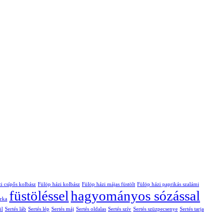
i csípős kolbász
Fülöp házi kolbász
Fülöp házi májas füstölt
Fülöp házi paprikás szalámi
füstöléssel
hagyományos sózással
urka
ül
Sertés láb
Sertés lép
Sertés máj
Sertés oldalas
Sertés szív
Sertés szüzpecsenye
Sertés tarja