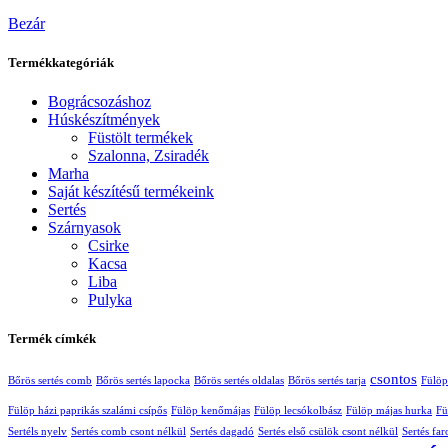
Bezár
Termékkategóriák
Bográcsozáshoz
Húskészítmények
Füstölt termékek
Szalonna, Zsiradék
Marha
Saját készítésű termékeink
Sertés
Szárnyasok
Csirke
Kacsa
Liba
Pulyka
Termék címkék
csontos
Bőrös sertés comb
Bőrös sertés lapocka
Bőrös sertés oldalas
Bőrös sertés tarja
Fülöp
Fülöp házi paprikás szalámi csípős
Fülöp kenőmájas
Fülöp lecsókolbász
Fülöp májas hurka
Fü
Sertéls nyelv
Sertés comb csont nélkül
Sertés dagadó
Sertés első csülök csont nélkül
Sertés far