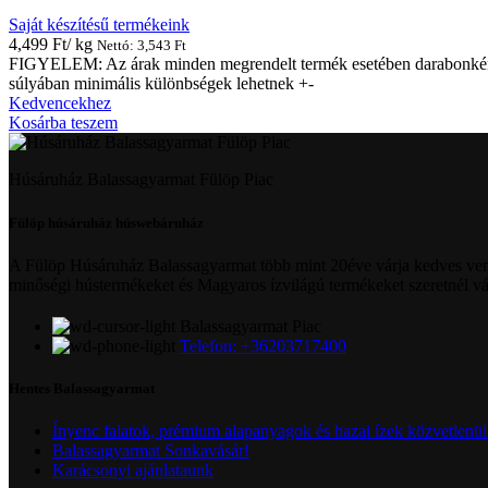
Saját készítésű termékeink
4,499
Ft
/ kg
Nettó:
3,543
Ft
FIGYELEM: Az árak minden megrendelt termék esetében darabonkénti e
súlyában minimális különbségek lehetnek +-
Kedvencekhez
Kosárba teszem
Húsáruház Balassagyarmat Fülöp Piac
Fülöp húsáruház húswebáruház
A Fülöp Húsáruház Balassagyarmat több mint 20éve várja kedves ven
minőségi hústermékeket és Magyaros ízvilágú termékeket szeretnél v
Balassagyarmat Piac
Telefon: +36203717400
Hentes Balassagyarmat
Ínyenc falatok, prémium alapanyagok és hazai ízek közvetlenül 
Balassagyarmat Sonkavásár!
Karácsonyi ajánlataunk