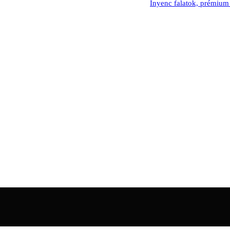
Ínyenc falatok, prémium alapa