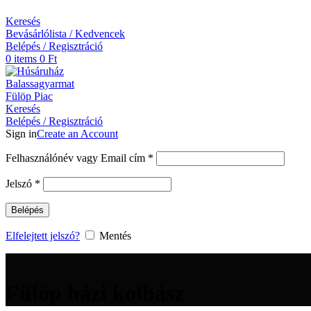
Keresés
Bevásárlólista / Kedvencek
Belépés / Regisztráció
0
items
0
Ft
Keresés
Belépés / Regisztráció
Sign in
Create an Account
Kötelező
Felhasználónév vagy Email cím
*
Kötelező
Jelszó
*
Belépés
Elfelejtett jelszó?
Mentés
Fülöp házi kolbász