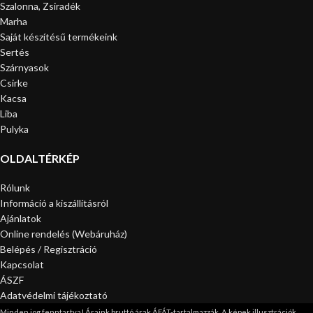
Szalonna, Zsiradék
Marha
Saját készítésű termékeink
Sertés
Szárnyasok
Csirke
Kacsa
Liba
Pulyka
OLDALTÉRKÉP
Rólunk
Információ a kiszállításról
Ajánlatok
Online rendelés (Webáruház)
Belépés / Regisztráció
Kapcsolat
ÁSZF
Adatvédelmi tájékoztató
Minden jog fenntartva! Áraink bruttó árak ÁFÁT-tartalmazzák. A képek illusztrációk.