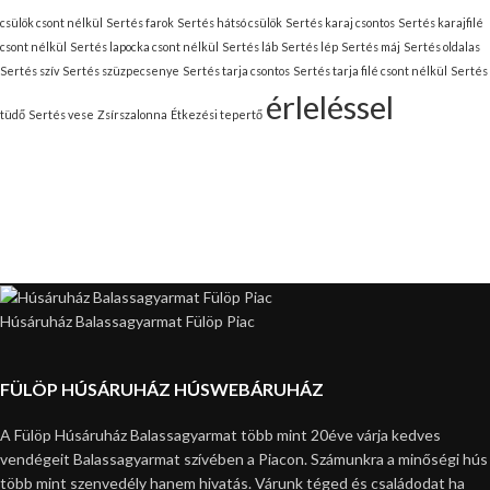
csülök csont nélkül
Sertés farok
Sertés hátsó csülök
Sertés karaj csontos
Sertés karajfilé
csont nélkül
Sertés lapocka csont nélkül
Sertés láb
Sertés lép
Sertés máj
Sertés oldalas
Sertés szív
Sertés szüzpecsenye
Sertés tarja csontos
Sertés tarja filé csont nélkül
Sertés
érleléssel
tüdő
Sertés vese
Zsírszalonna
Étkezési tepertő
Húsáruház Balassagyarmat Fülöp Piac
FÜLÖP HÚSÁRUHÁZ HÚSWEBÁRUHÁZ
A Fülöp Húsáruház Balassagyarmat több mint 20éve várja kedves
vendégeit Balassagyarmat szívében a Piacon. Számunkra a minőségi hús
több mint szenvedély hanem hivatás. Várunk téged és családodat ha