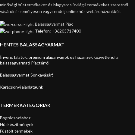
minőségi hústermékeket és Magyaros ízvilágú termékeket szeretnél
vásárolni személyesen vagy rendelj online hús webáruházunkból.
Balassagyarmat Piac
Telefon: +36203717400
HENTES BALASSAGYARMAT
Ínyenc falatok, prémium alapanyagok és hazai ízek közvetlenül a
balassagyarmati Piactérről
Balassagyarmat Sonkavásár!
Karácsonyi ajánlataunk
TERMÉKKATEGÓRIÁK
Bográcsozáshoz
Húskészítmények
Füstölt termékek