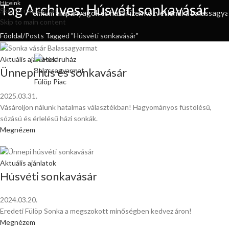
Híreink
Tag Archives: Húsvéti sonkavásár
Skip to navigation
latok, prémium alapanyagok és hazai ízek közvetlenül a balassagyar
Skip to main content
Főoldal
Posts Tagged "Húsvéti sonkavásár"
Aktuális ajánlatok
Ünnepi hús és sonkavásár
BELÉPÉS / REGISZTRÁC
2025.03.31.
Vásároljon nálunk hatalmas választékban! Hagyományos füstölésű,
sózású és érlelésű házi sonkák.
Megnézem
Aktuális ajánlatok
Húsvéti sonkavásár
2024.03.20.
Eredeti Fülöp Sonka a megszokott minőségben kedvez áron!
Megnézem