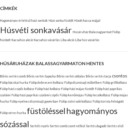
CÍMKÉK
Hagományos érlelésű házi sonkák
Házi sonka füstölt
Hízott kacsa májjal
Húsvéti sonkavásár
Húsáruház Balassagyarmat Fülöp
húsbolt
Kacsahús akció
Kacsahús vásárlás
Liba akció
Liba hús vásárlás
HÚSÁRUHÁZAK BALASSAGYARMATON HENTES
csontos
Bőrös sertés comb
Bőrös sertés lapocka
Bőrös sertés oldalas
Bőrös sertés tarja
Fülöp bácskai hurka
Fülöp debreceni kolbász
Fülöp disznósajt műbélben
Fülöp grillkolbász
Fülöp házi csípős kolbász
Fülöp házi kolbász
Fülöp házi májas füstölt
Fülöp házi paprikás
szalámi
Fülöp házi paprikás szalámi csípős
Fülöp kenőmájas
Fülöp lecsókolbász
Fülöp májas
hurka
Fülöp nyelves disznósajt gyomrban
Fülöp sütni való kolbász
Fülöp túrista felvágott
füstöléssel
hagyományos
Fülöp véres hurka
sózással
Sertéls nyelv
Sertés comb csont nélkül
Sertés dagadó
Sertés első