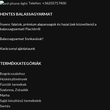
Telefon: +36203717400
HENTES BALASSAGYARMAT
Ínyenc falatok, prémium alapanyagok és hazai ízek közvetlenül a
balassagyarmati Piactérről
Balassagyarmat Sonkavásár!
Karácsonyi ajánlataunk
TERMÉKKATEGÓRIÁK
Bográcsozáshoz
Húskészítmények
Füstölt termékek
Szalonna, Zsiradék
Marha
Saját készítésű termékeink
Sertés