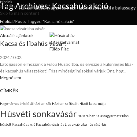
Híreink
Tag Archives: Kacsahús akció
Skip to navigation
alatok, prémium alapanyagok és hazai ízek közvetlenül a balassagyar
Skip to main content
Főoldal
Posts Tagged "Kacsahús akció"
Aktuális ajánlatok
Kacsa és libahús vásár!
2024.10.02.
Látogasson el hozzánk a Fülöp Húsboltba, és élvezze a különleges liba-
és kacsahús választékot! Friss minőségi húsokkal várjuk Önt, hog...
Megnézem
CÍMKÉK
Hagományos érlelésű házi sonkák
Házi sonka füstölt
Hízott kacsa májjal
Húsvéti sonkavásár
Húsáruház Balassagyarmat Fülöp
húsbolt
Kacsahús akció
Kacsahús vásárlás
Liba akció
Liba hús vásárlás