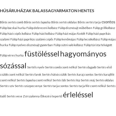
HÚSÁRUHÁZAK BALASSAGYARMATON HENTES
csontos
Bőrös sertés comb
Bőrös sertés lapocka
Bőrös sertés oldalas
Bőrös sertés tarja
Fülöp bácskai hurka
Fülöp debreceni kolbász
Fülöp disznósajt műbélben
Fülöp grillkolbász
Fülöp házi csípős kolbász
Fülöp házi kolbász
Fülöp házi májas füstölt
Fülöp házi paprikás
szalámi
Fülöp házi paprikás szalámi csípős
Fülöp kenőmájas
Fülöp lecsókolbász
Fülöp májas
hurka
Fülöp nyelves disznósajt gyomrban
Fülöp sütni való kolbász
Fülöp túrista felvágott
füstöléssel
hagyományos
Fülöp véres hurka
sózással
Sertéls nyelv
Sertés comb csont nélkül
Sertés dagadó
Sertés első
csülök csont nélkül
Sertés farok
Sertés hátsó csülök
Sertés karaj csontos
Sertés karajfilé
csont nélkül
Sertés lapocka csont nélkül
Sertés láb
Sertés lép
Sertés máj
Sertés oldalas
Sertés szív
Sertés szüzpecsenye
Sertés tarja csontos
Sertés tarja filé csont nélkül
Sertés
érleléssel
tüdő
Sertés vese
Zsírszalonna
Étkezési tepertő