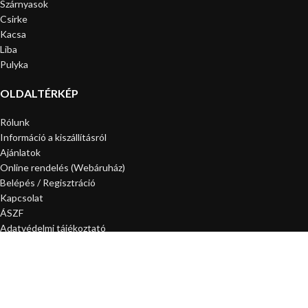
Szárnyasok
Csirke
Kacsa
Liba
Pulyka
OLDALTÉRKÉP
Rólunk
Információ a kiszállításról
Ajánlatok
Online rendelés (Webáruház)
Belépés / Regisztráció
Kapcsolat
ÁSZF
Adatvédelmi tájékoztató
Minden jog fenntartva! Áraink bruttó árak ÁFÁT-tartalmazzák. A képek illusztrációk.
Webáruház
Sidebar