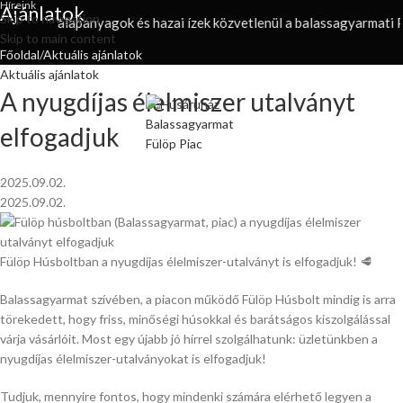
Híreink
Ajánlatok
Skip to navigation
prémium alapanyagok és hazai ízek közvetlenül a balassagyarmati Pi
Skip to main content
Főoldal
Aktuális ajánlatok
Aktuális ajánlatok
A nyugdíjas élelmiszer utalványt
elfogadjuk
2025.09.02.
2025.09.02.
Fülöp Húsboltban a nyugdíjas élelmiszer-utalványt is elfogadjuk! 🥩
Balassagyarmat szívében, a piacon működő Fülöp Húsbolt mindig is arra
törekedett, hogy friss, minőségi húsokkal és barátságos kiszolgálással
várja vásárlóit. Most egy újabb jó hírrel szolgálhatunk: üzletünkben a
nyugdíjas élelmiszer-utalványokat is elfogadjuk!
Tudjuk, mennyire fontos, hogy mindenki számára elérhető legyen a