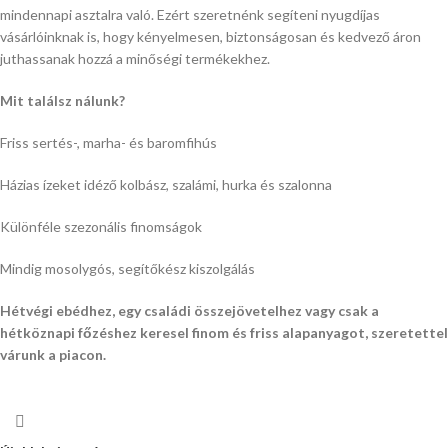
mindennapi asztalra való. Ezért szeretnénk segíteni nyugdíjas
vásárlóinknak is, hogy kényelmesen, biztonságosan és kedvező áron
juthassanak hozzá a minőségi termékekhez.
Mit találsz nálunk?
Friss sertés-, marha- és baromfihús
Házias ízeket idéző kolbász, szalámi, hurka és szalonna
Különféle szezonális finomságok
Mindig mosolygós, segítőkész kiszolgálás
Hétvégi ebédhez, egy családi összejövetelhez vagy csak a
hétköznapi főzéshez keresel finom és friss alapanyagot, szeretettel
várunk a piacon.