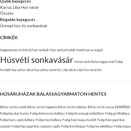
Újabb bejegyzés
Kacsa, Liba Hús vásár
Összes
Régebbi bejegyzés
Ünnepi hús és sonkavásár
CÍMKÉK
Hagományos érlelésű házi sonkák
Házi sonka füstölt
Hízott kacsa májjal
Húsvéti sonkavásár
Húsáruház Balassagyarmat Fülöp
húsbolt
Kacsahús akció
Kacsahús vásárlás
Liba akció
Liba hús vásárlás
HÚSÁRUHÁZAK BALASSAGYARMATON HENTES
csontos
Bőrös sertés comb
Bőrös sertés lapocka
Bőrös sertés oldalas
Bőrös sertés tarja
Fülöp bácskai hurka
Fülöp debreceni kolbász
Fülöp disznósajt műbélben
Fülöp grillkolbász
Fülöp házi csípős kolbász
Fülöp házi kolbász
Fülöp házi májas füstölt
Fülöp házi paprikás
szalámi
Fülöp házi paprikás szalámi csípős
Fülöp kenőmájas
Fülöp lecsókolbász
Fülöp májas