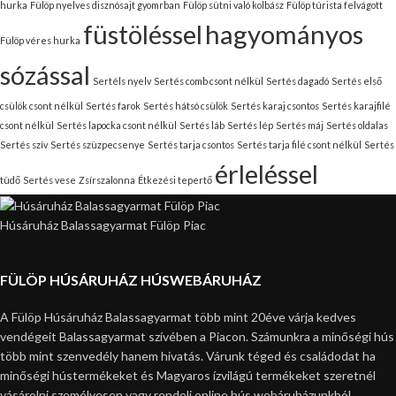
hurka
Fülöp nyelves disznósajt gyomrban
Fülöp sütni való kolbász
Fülöp túrista felvágott
füstöléssel
hagyományos
Fülöp véres hurka
sózással
Sertéls nyelv
Sertés comb csont nélkül
Sertés dagadó
Sertés első
csülök csont nélkül
Sertés farok
Sertés hátsó csülök
Sertés karaj csontos
Sertés karajfilé
csont nélkül
Sertés lapocka csont nélkül
Sertés láb
Sertés lép
Sertés máj
Sertés oldalas
Sertés szív
Sertés szüzpecsenye
Sertés tarja csontos
Sertés tarja filé csont nélkül
Sertés
érleléssel
tüdő
Sertés vese
Zsírszalonna
Étkezési tepertő
Húsáruház Balassagyarmat Fülöp Piac
FÜLÖP HÚSÁRUHÁZ HÚSWEBÁRUHÁZ
A Fülöp Húsáruház Balassagyarmat több mint 20éve várja kedves
vendégeit Balassagyarmat szívében a Piacon. Számunkra a minőségi hús
több mint szenvedély hanem hivatás. Várunk téged és családodat ha
minőségi hústermékeket és Magyaros ízvilágú termékeket szeretnél
vásárolni személyesen vagy rendelj online hús webáruházunkból.