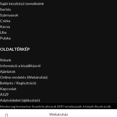
Saját készítésű termékeink
Sertés
Szárnyasok
Csirke
Kacsa
Liba
Pulyka
OLDALTÉRKÉP
Rólunk
Információ a kiszállításról
Ajánlatok
Online rendelés (Webáruház)
Belépés / Regisztráció
Kapcsolat
ÁSZF
Adatvédelmi tájékoztató
Minden jog fenntartva! Áraink bruttó árak ÁFÁT-tartalmazzák. A képek illusztrációk.
Webáruház